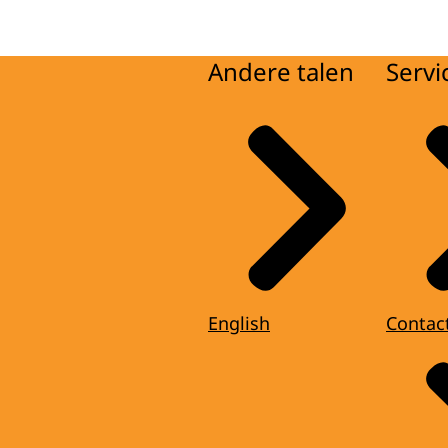
Andere talen
Servi
English
Contac