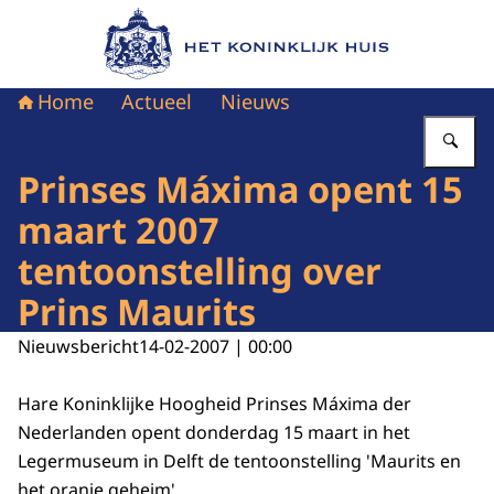
Naar de homepage van Het Koninklijk Huis
Home
Actueel
Nieuws
Vu
Prinses Máxima opent 15
maart 2007
tentoonstelling over
Prins Maurits
Nieuwsbericht
14-02-2007 | 00:00
Hare Koninklijke Hoogheid Prinses Máxima der
Nederlanden opent donderdag 15 maart in het
Legermuseum in Delft de tentoonstelling 'Maurits en
het oranje geheim'.