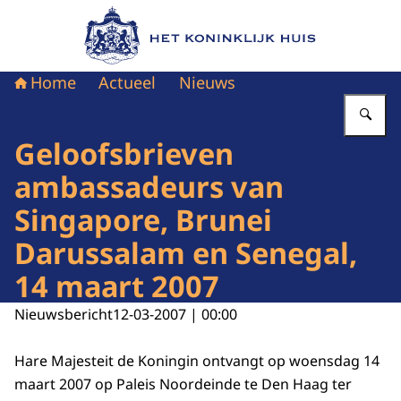
Naar de homepage van Het Koninklijk Huis
Home
Actueel
Nieuws
Vu
Geloofsbrieven
ambassadeurs van
Singapore, Brunei
Darussalam en Senegal,
14 maart 2007
Nieuwsbericht
12-03-2007 | 00:00
Hare Majesteit de Koningin ontvangt op woensdag 14
maart 2007 op Paleis Noordeinde te Den Haag ter