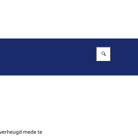
Vul in wat 
n verheugd mede te