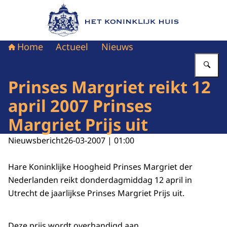
Naar de homepage van Het Koninklijk Huis
Home
Actueel
Nieuws
Vu
Prinses Margriet reikt 12
april 2007 Prinses
Margriet Prijs uit
Nieuwsbericht
26-03-2007 | 01:00
Hare Koninklijke Hoogheid Prinses Margriet der
Nederlanden reikt donderdagmiddag 12 april in
Utrecht de jaarlijkse Prinses Margriet Prijs uit.
Deze prijs wordt overhandigd aan