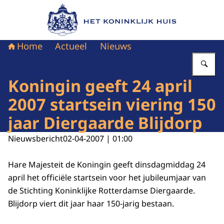
Naar de homepage van Het Koninklijk Huis
Home
Actueel
Nieuws
Vu
Koningin geeft 24 april
2007 startsein viering 150
jaar Diergaarde Blijdorp
Nieuwsbericht
02-04-2007 | 01:00
Hare Majesteit de Koningin geeft dinsdagmiddag 24
april het officiële startsein voor het jubileumjaar van
de Stichting Koninklijke Rotterdamse Diergaarde.
Blijdorp viert dit jaar haar 150-jarig bestaan.