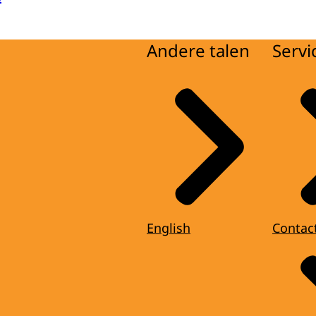
Andere talen
Servi
English
Contac