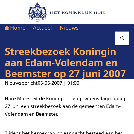
Naar de homepage van Het Koninklijk Huis
Home
Actueel
Nieuws
Vu
Streekbezoek Koningin
aan Edam-Volendam en
Beemster op 27 juni 2007
Nieuwsbericht
05-06-2007 | 01:00
Hare Majesteit de Koningin brengt woensdagmiddag
27 juni een streekbezoek aan de gemeenten Edam-
Volendam en Beemster.
Tijdens het bezoek wordt aandacht besteed aan het