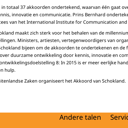
 in totaal 37 akkoorden ondertekend, waarvan één gaat o
nnis, innovatie en communicatie. Prins Bernhard onderteken
tees van het International Institute for Communication an
kland maakt zich sterk voor het behalen van de millenniu
llingen. Ministers, artiesten, vertegenwoordigers van organ
hokland bijeen om de akkoorden te ondertekenen en de fest
over duurzame ontwikkeling door kennis, innovatie en co
ontwikkelingsdoelstelling 8: In 2015 is er meer eerlijke hand
en hulp.
uitenlandse Zaken organiseert het Akkoord van Schokland.
Andere talen
Servi