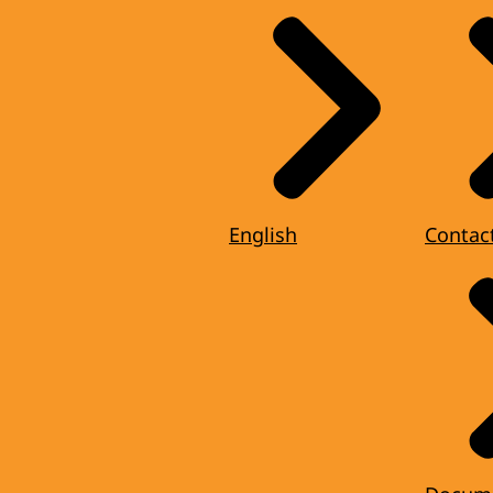
English
Contac