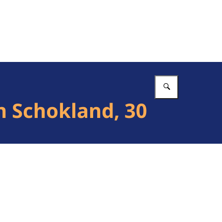
Vul in wat 
 Schokland, 30