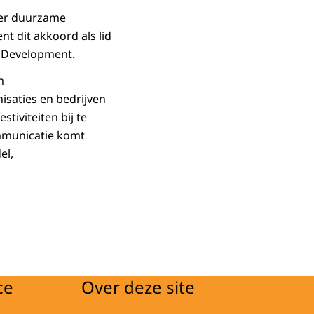
ver duurzame
t dit akkoord als lid
d Development.
m
isaties en bedrijven
iviteiten bij te
mmunicatie komt
el,
ce
Over deze site