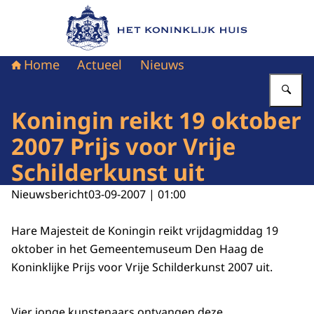
Naar de homepage van Het Koninklijk Huis
Home
Actueel
Nieuws
Vu
Koningin reikt 19 oktober
2007 Prijs voor Vrije
Schilderkunst uit
Nieuwsbericht
03-09-2007 | 01:00
Hare Majesteit de Koningin reikt vrijdagmiddag 19
oktober in het Gemeentemuseum Den Haag de
Koninklijke Prijs voor Vrije Schilderkunst 2007 uit.
Vier jonge kunstenaars ontvangen deze