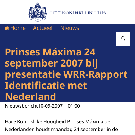
Naar de homepage van Het Koninklijk Huis
Home
Actueel
Nieuws
Vu
Prinses Máxima 24
september 2007 bij
presentatie WRR-Rapport
Identificatie met
Nederland
Nieuwsbericht
10-09-2007 | 01:00
Hare Koninklijke Hoogheid Prinses Máxima der
Nederlanden houdt maandag 24 september in de