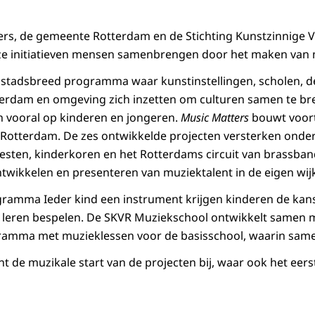
ters, de gemeente Rotterdam en de Stichting Kunstzinnige
eze initiatieven mensen samenbrengen door het maken van 
n stadsbreed programma waar kunstinstellingen, scholen, 
tterdam en omgeving zich inzetten om culturen samen te br
h vooral op kinderen en jongeren.
Music Matters
bouwt voor
n Rotterdam. De zes ontwikkelde projecten versterken onde
sten, kinderkoren en het Rotterdams circuit van brassban
twikkelen en presenteren van muziektalent in de eigen wij
gramma Ieder kind een instrument krijgen kinderen de kan
 leren bespelen. De SKVR Muziekschool ontwikkelt samen
amma met muzieklessen voor de basisschool, waarin samen
 de muzikale start van de projecten bij, waar ook het eer