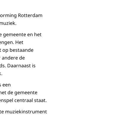
 Vorming Rotterdam
muziek.
de gemeente en het
engen. Het
t op bestaande
r andere de
ds. Daarnaast is
k.
s een
 met de gemeente
spel centraal staat.
ste muziekinstrument