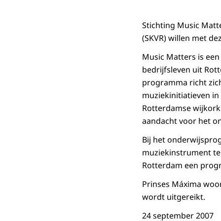
Stichting Music Mat
(SKVR) willen met d
Music Matters is ee
bedrijfsleven uit Ro
programma richt zic
muziekinitiatieven i
Rotterdamse wijkorke
aandacht voor het on
Bij het onderwijspro
muziekinstrument te
Rotterdam een progr
Prinses Máxima woont
wordt uitgereikt.
24 september 2007