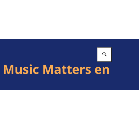
Vul in wat 
t Music Matters en