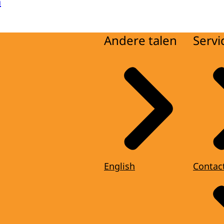
a
Andere talen
Servi
English
Contac