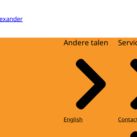
lexander
Andere talen
Servi
English
Contac