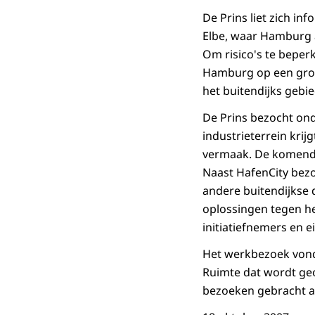
De Prins liet zich in
Elbe, waar Hamburg a
Om risico's te beper
Hamburg op een groot
het buitendijks gebie
De Prins bezocht ond
industrieterrein kri
vermaak. De komende 
Naast HafenCity bezo
andere buitendijkse 
oplossingen tegen h
initiatiefnemers en 
Het werkbezoek vond 
Ruimte dat wordt geo
bezoeken gebracht a