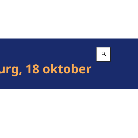
Vul in wat 
rg, 18 oktober