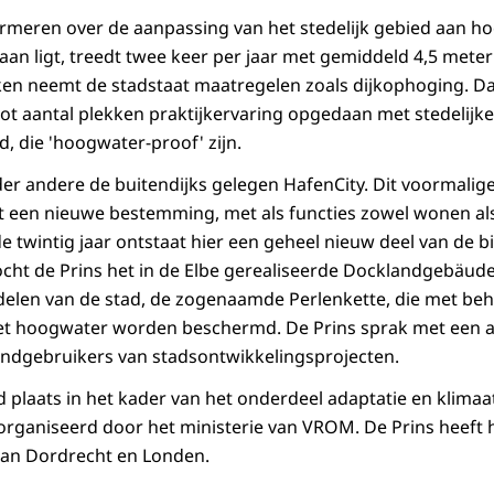
formeren over de aanpassing van het stedelijk gebied aan ho
an ligt, treedt twee keer per jaar met gemiddeld 4,5 meter
ken neemt de stadstaat maatregelen zoals dijkophoging. D
 aantal plekken praktijkervaring opgedaan met stedelijke
d, die 'hoogwater-proof' zijn.
er andere de buitendijks gelegen HafenCity. Dit voormalige
jgt een nieuwe bestemming, met als functies zowel wonen al
twintig jaar ontstaat hier een geheel nieuw deel van de b
cht de Prins het in de Elbe gerealiseerde Docklandgebäude
delen van de stad, de zogenaamde Perlenkette, die met beh
et hoogwater worden beschermd. De Prins sprak met een a
eindgebruikers van stadsontwikkelingsprojecten.
plaats in het kader van het onderdeel adaptatie en klima
rganiseerd door het ministerie van VROM. De Prins heeft h
an Dordrecht en Londen.