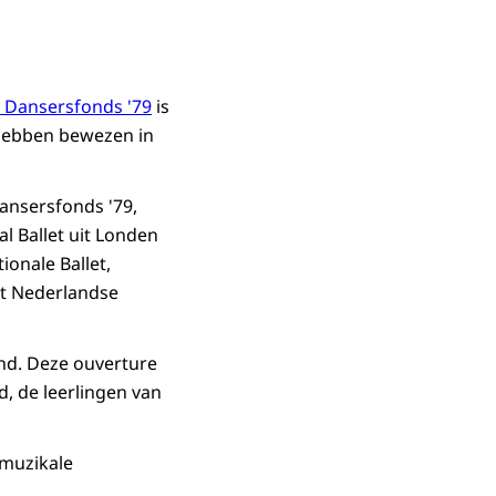
g Dansersfonds '79
is
hebben bewezen in
ansersfonds '79,
l Ballet uit Londen
ionale Ballet,
et Nederlandse
ond. Deze ouverture
, de leerlingen van
 muzikale