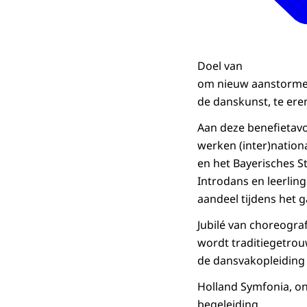
Doel van
om nieuw aanstormen
de danskunst, te er
Aan deze beneﬁetavo
werken (inter)nationa
en het Bayerisches St
Introdans en leerli
aandeel tijdens het g
Jubilé van choreogra
wordt traditiegetrou
de dansvakopleiding 
Holland Symfonia, on
begeleiding.