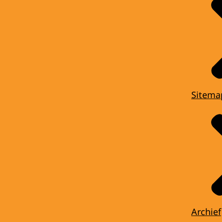
Sitema
Archief