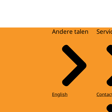
Andere talen
Servi
English
Contac