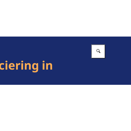
Vul in wat 
iering in