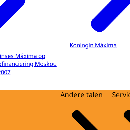
Koningin Máxima
rinses Máxima op
ofinanciering Moskou
2007
Andere talen
Servi