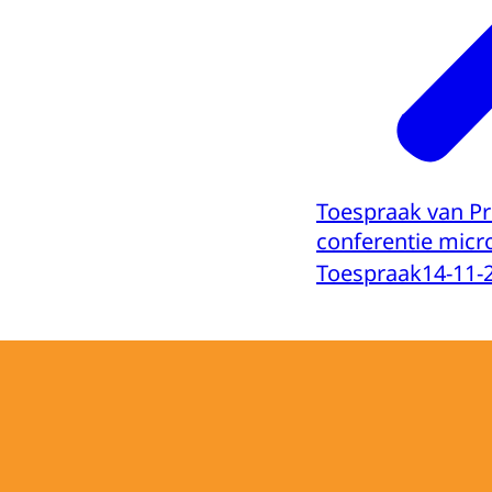
Toespraak van P
conferentie micr
Toespraak
14-11-