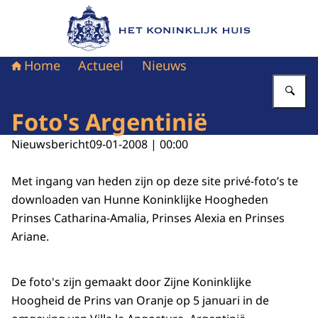
Naar de homepage van Het Koninklijk Huis
Home
Actueel
Nieuws
Vu
Foto's Argentinië
Nieuwsbericht
09-01-2008 | 00:00
Met ingang van heden zijn op deze site privé-foto’s te
downloaden van Hunne Koninklijke Hoogheden
Prinses Catharina-Amalia, Prinses Alexia en Prinses
Ariane.
De foto's zijn gemaakt door Zijne Koninklijke
Hoogheid de Prins van Oranje op 5 januari in de