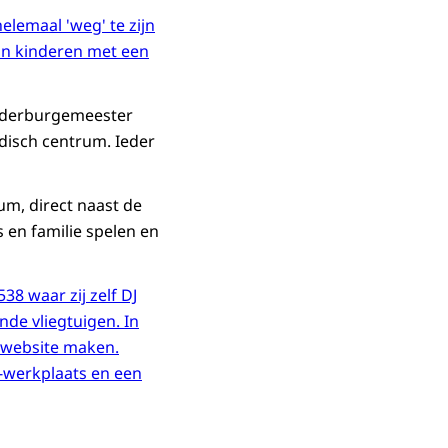
lemaal 'weg' te zijn
van kinderen met een
inderburgemeester
disch centrum. Ieder
m, direct naast de
 en familie spelen en
38 waar zij zelf DJ
de vliegtuigen. In
 website maken.
V-werkplaats en een