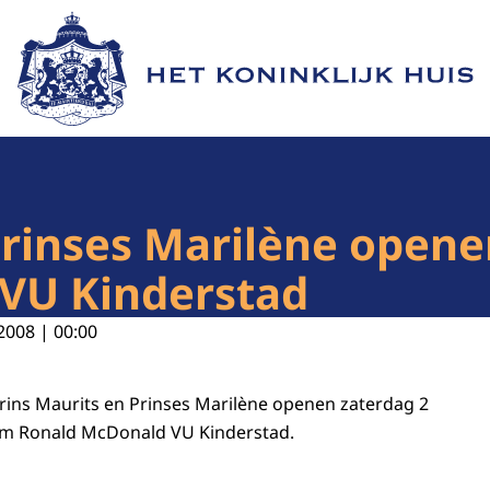
Naar de homepage van Het Koninklijk Huis
Prinses Marilène opene
VU Kinderstad
2008 | 00:00
ns Maurits en Prinses Marilène openen zaterdag 2
am Ronald McDonald VU Kinderstad.