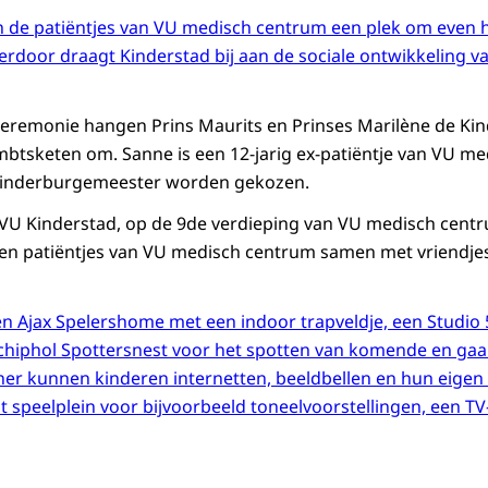
 de patiëntjes van VU medisch centrum een plek om even he
Hierdoor draagt Kinderstad bij aan de sociale ontwikkeling 
ceremonie hangen Prins Maurits en Prinses Marilène de K
tsketen om. Sanne is een 12-jarig ex-patiëntje van VU me
 Kinderburgemeester worden gekozen.
U Kinderstad, op de 9de verdieping van VU medisch centru
en patiëntjes van VU medisch centrum samen met vriendjes
n Ajax Spelershome met een indoor trapveldje, een Studio 5
chiphol Spottersnest voor het spotten van komende en gaan
er kunnen kinderen internetten, beeldbellen en hun eigen
ot speelplein voor bijvoorbeeld toneelvoorstellingen, een T