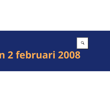
Vul in wat 
n 2 februari 2008