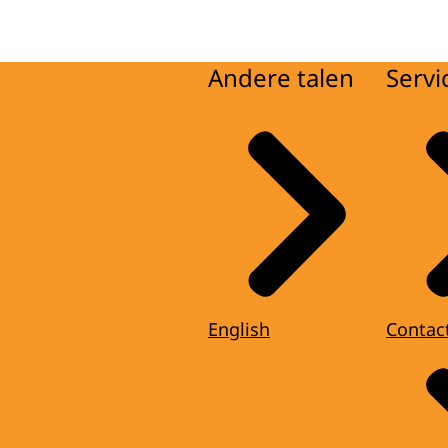
Andere talen
Servi
English
Contac