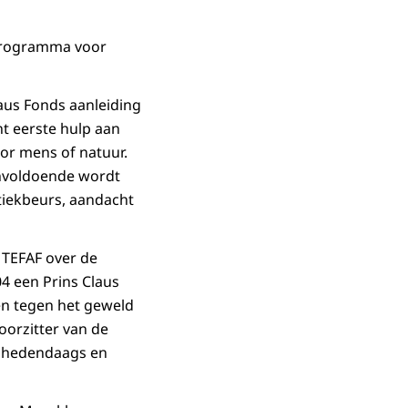
n programma voor
aus Fonds aanleiding
t eerste hulp aan
or mens of natuur.
onvoldoende wordt
tiekbeurs, aandacht
 TEFAF over de
04 een Prins Claus
en tegen het geweld
voorzitter van de
n hedendaags en