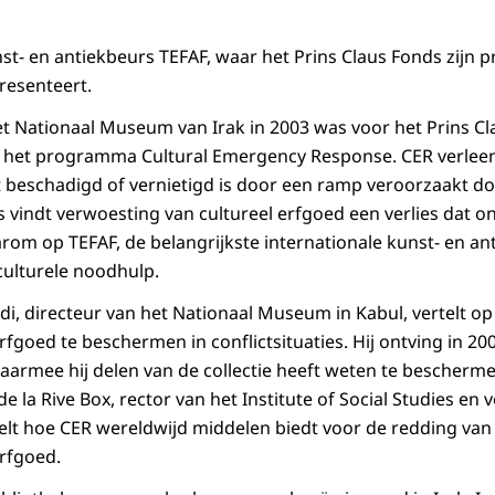
unst- en antiekbeurs TEFAF, waar het Prins Claus Fonds zij
resenteert.
t Nationaal Museum van Irak in 2003 was voor het Prins Cl
n het programma Cultural Emergency Response. CER verleen
t beschadigd of vernietigd is door een ramp veroorzaakt do
s vindt verwoesting van cultureel erfgoed een verlies dat 
rom op TEFAF, de belangrijkste internationale kunst- en an
culturele noodhulp.
 directeur van het Nationaal Museum in Kabul, vertelt op
fgoed te beschermen in conflictsituaties. Hij ontving in 20
aarmee hij delen van de collectie heeft weten te bescherm
e la Rive Box, rector van het Institute of Social Studies en 
elt hoe CER wereldwijd middelen biedt voor de redding va
erfgoed.