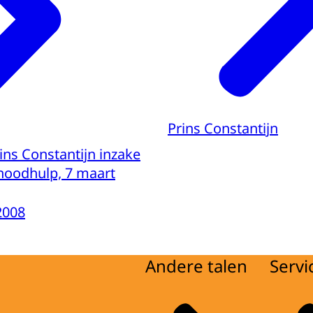
Prins Constantijn
ins Constantijn inzake
 noodhulp, 7 maart
2008
Andere talen
Servi