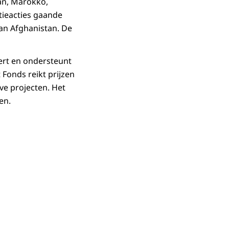
an, Marokko,
atieacties gaande
van Afghanistan. De
eert en ondersteunt
 Fonds reikt prijzen
eve projecten. Het
en.
in vergrote weergave