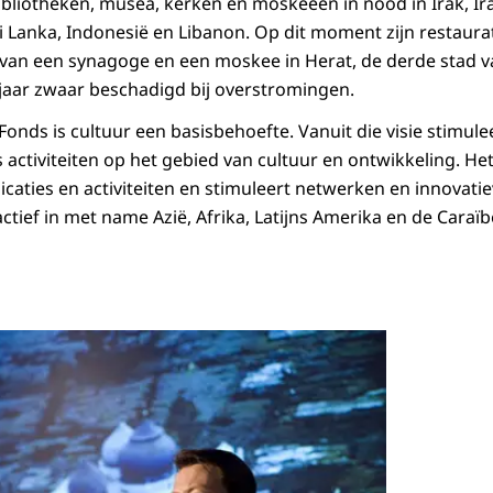
bliotheken, musea, kerken en moskeeën in nood in Irak, Ir
ri Lanka, Indonesië en Libanon. Op dit moment zijn restaur
g van een synagoge en een moskee in Herat, de derde stad 
jaar zwaar beschadigd bij overstromingen.
Fonds is cultuur een basisbehoefte. Vanuit die visie stimul
 activiteiten op het gebied van cultuur en ontwikkeling. Het
icaties en activiteiten en stimuleert netwerken en innovati
actief in met name Azië, Afrika, Latijns Amerika en de Caraïb
Open de galerij 