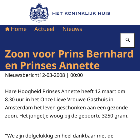
Naar de homepage van Het Koninklijk Huis
Home
Actueel
Nieuws
Vu
Zoon voor Prins Bernhard
en Prinses Annette
Nieuwsbericht
12-03-2008 | 00:00
Hare Hoogheid Prinses Annette heeft 12 maart om
8.30 uur in het Onze Lieve Vrouwe Gasthuis in
Amsterdam het leven geschonken aan een gezonde
zoon. Het jongetje woog bij de geboorte 3250 gram.
"We zijn dolgelukkig en heel dankbaar met de