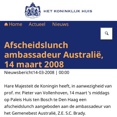
Naar de homepage van Het Koninklijk Huis
Home
Actueel
Nieuws
Vu
Afscheidslunch
ambassadeur Australië,
14 maart 2008
Nieuwsbericht
14-03-2008 | 00:00
Hare Majesteit de Koningin heeft, in aanwezigheid van
prof. mr. Pieter van Vollenhoven, 14 maart ’s middags
op Paleis Huis ten Bosch te Den Haag een
afscheidslunch aangeboden aan de ambassadeur van
het Gemenebest Australië, Z.E. S.C. Brady.