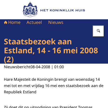
Naar de homepage van Het Koninklijk Huis
Home
Actueel
Nieuws
Vu
Staatsbezoek aan
Estland, 14 - 16 mei 2008
(2)
Nieuwsbericht
08-04-2008 | 01:00
Hare Majesteit de Koningin brengt van woensdag 14
mei tot en met vrijdag 16 mei een staatsbezoek aan de
Republiek Estland
Zij doet dit op uitnodiging van President Toomas