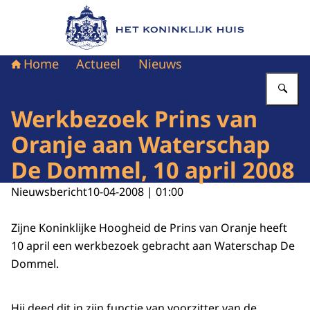
Naar de homepage van Het Koninklijk Huis
Home
Actueel
Nieuws
Vu
Werkbezoek Prins van
Oranje aan Waterschap
De Dommel, 10 april 2008
Nieuwsbericht
10-04-2008 | 01:00
Zijne Koninklijke Hoogheid de Prins van Oranje heeft
10 april een werkbezoek gebracht aan Waterschap De
Dommel.
Hij deed dit in zijn functie van voorzitter van de