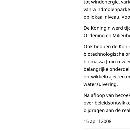
tot windenergie, var
van windmolenparken 
op lokaal niveau. Voo
De Koningin werd tij
Ordening en Milieube
Ook hebben de Koning
biotechnologische on
biomassa (micro-wie
belangrijke onderdele
ontwikkeltrajecten 
waterzuivering.
Na afloop van bezoe
over beleidsontwikk
bijdragen aan de real
15 april 2008