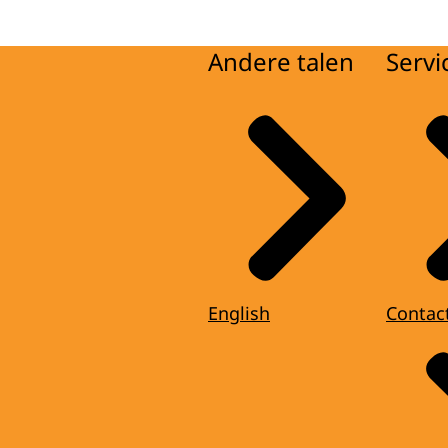
Andere talen
Servi
English
Contac