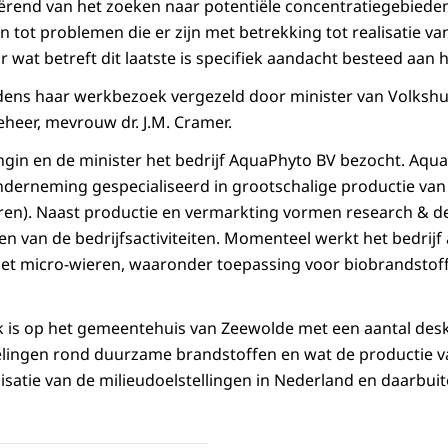
iërend van het zoeken naar potentiële concentratiegebieden
tot problemen die er zijn met betrekking tot realisatie v
r wat betreft dit laatste is specifiek aandacht besteed aan h
dens haar werkbezoek vergezeld door minister van Volkshui
heer, mevrouw dr. J.M. Cramer.
in en de minister het bedrijf AquaPhyto BV bezocht. Aquap
derneming gespecialiseerd in grootschalige productie van
ren). Naast productie en vermarkting vormen research & 
n van de bedrijfsactiviteiten. Momenteel werkt het bedrijf 
met micro-wieren, waaronder toepassing voor biobrandstof
k is op het gemeentehuis van Zeewolde met een aantal de
elingen rond duurzame brandstoffen en wat de productie v
isatie van de milieudoelstellingen in Nederland en daarbuit