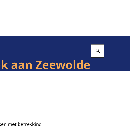
Vul in wat 
ek aan Zeewolde
kken met betrekking