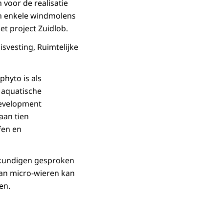
 voor de realisatie
an enkele windmolens
et project Zuidlob.
svesting, Ruimtelijke
hyto is als
 aquatische
development
aan tien
fen en
skundigen gesproken
an micro-wieren kan
en.