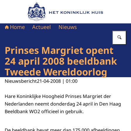
Naar de homepage van Het Koninklijk Huis
Home
Actueel
Nieuws
Vu
Prinses Margriet opent
24 april 2008 beeldbank
Tweede Wereldoorlog
Nieuwsbericht
21-04-2008 | 01:00
Hare Koninklijke Hoogheid Prinses Margriet der
Nederlanden neemt donderdag 24 april in Den Haag
Beeldbank WO2 officieel in gebruik.
De beeldbank bevat meer dan 175.000 afbeeldingen