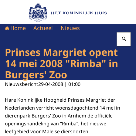
Naar de homepage van Het Koninklijk Huis
Home
Actueel
Nieuws
Vu
Prinses Margriet opent
14 mei 2008 "Rimba" in
Burgers' Zoo
Nieuwsbericht
29-04-2008 | 01:00
Hare Koninklijke Hoogheid Prinses Margriet der
Nederlanden verricht woensdagochtend 14 mei in
dierenpark Burgers’ Zoo in Arnhem de officiële
openingshandeling van “Rimba”; het nieuwe
leefgebied voor Maleise diersoorten.