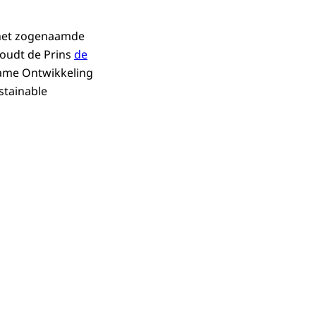
 het zogenaamde
oudt de Prins
de
zame Ontwikkeling
stainable