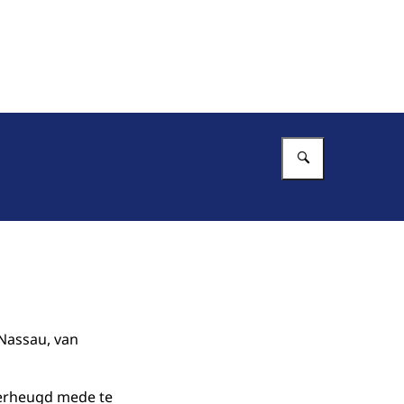
Vul in wat 
Nassau, van
verheugd mede te