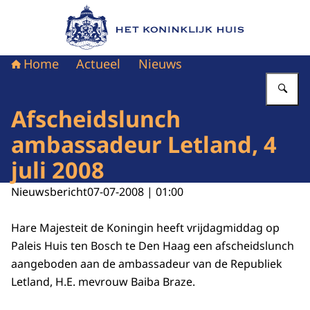
Naar de homepage van Het Koninklijk Huis
Home
Actueel
Nieuws
Vu
Afscheidslunch
ambassadeur Letland, 4
juli 2008
Nieuwsbericht
07-07-2008 | 01:00
Hare Majesteit de Koningin heeft vrijdagmiddag op
Paleis Huis ten Bosch te Den Haag een afscheidslunch
aangeboden aan de ambassadeur van de Republiek
Letland, H.E. mevrouw Baiba Braze.