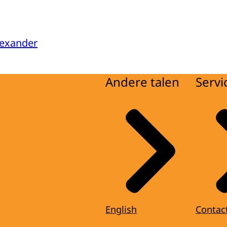
lexander
Andere talen
Servi
English
Contac