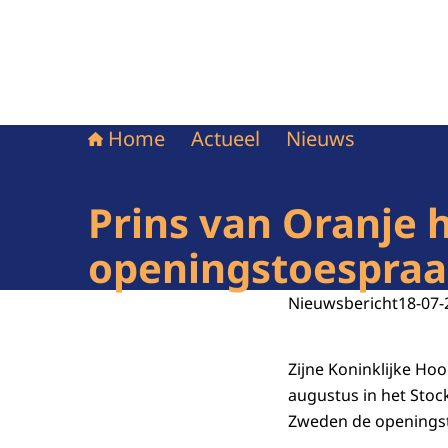
Home
Actueel
Nieuws
Prins van Oranje 
openingstoespraa
Nieuwsbericht
18-07-
Zijne Koninklijke H
augustus in het Stoc
Zweden de openingst