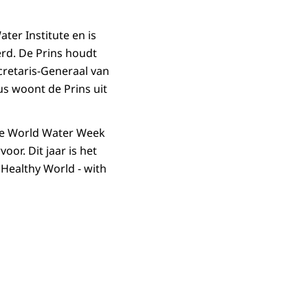
er Institute en is
erd. De Prins houdt
cretaris-Generaal van
s woont de Prins uit
de World Water Week
or. Dit jaar is het
Healthy World - with
in vergrote weergave