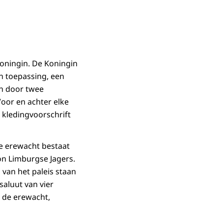
ningin. De Koningin
an toepassing, een
n door twee
Voor en achter elke
 kledingvoorschrift
De erewacht bestaat
n Limburgse Jagers.
g van het paleis staan
aluut van vier
n de erewacht,