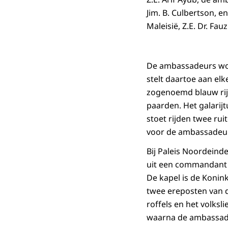
Jim. B. Culbertson, 
Maleisië, Z.E. Dr. Fa
De ambassadeurs wor
stelt daartoe aan elk
zogenoemd blauw rij
paarden. Het galarij
stoet rijden twee rui
voor de ambassadeurs
Bij Paleis Noordeind
uit een commandant 
De kapel is de Koninkl
twee ereposten van d
roffels en het volks
waarna de ambassade