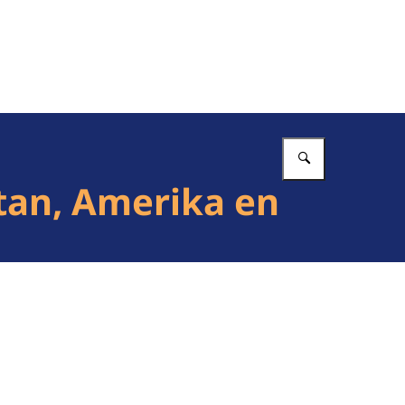
Vul in wat 
tan, Amerika en