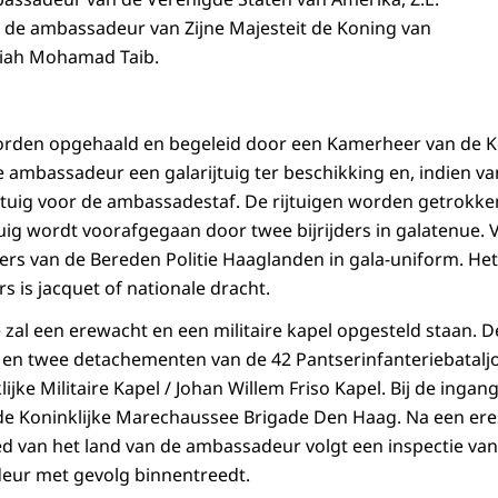
en de ambassadeur van Zijne Majesteit de Koning van
uziah Mohamad Taib.
den opgehaald en begeleid door een Kamerheer van de Ko
e ambassadeur een galarijtuig ter beschikking en, indien v
tuig voor de ambassadestaf. De rijtuigen worden getrokke
tuig wordt voorafgegaan door twee bijrijders in galatenue. 
ters van de Bereden Politie Haaglanden in gala-uniform. Het
 is jacquet of nationale dracht.
e zal een erewacht en een militaire kapel opgesteld staan. 
en twee detachementen van de 42 Pantserinfanteriebataljo
ijke Militaire Kapel / Johan Willem Friso Kapel. Bij de ingan
e Koninklijke Marechaussee Brigade Den Haag. Na een eres
lied van het land van de ambassadeur volgt een inspectie va
ur met gevolg binnentreedt.