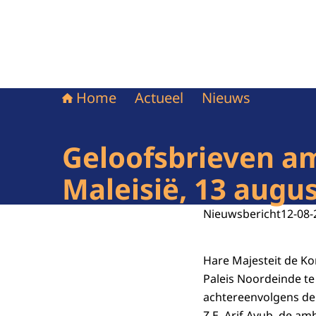
Home
Actueel
Nieuws
Geloofsbrieven a
Maleisië, 13 augu
Nieuwsbericht
12-08-
Hare Majesteit de K
Paleis Noordeinde t
achtereenvolgens de 
Z.E. Arif Ayub, de a