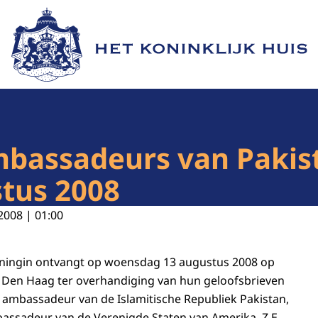
Naar de homepage van Het Koninklijk Huis
mbassadeurs van Pakis
stus 2008
2008 | 01:00
oningin ontvangt op woensdag 13 augustus 2008 op
e Den Haag ter overhandiging van hun geloofsbrieven
ambassadeur van de Islamitische Republiek Pakistan,
mbassadeur van de Verenigde Staten van Amerika, Z.E.