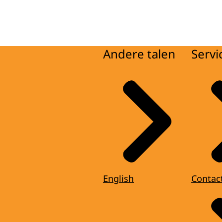
Andere talen
Servi
English
Contac