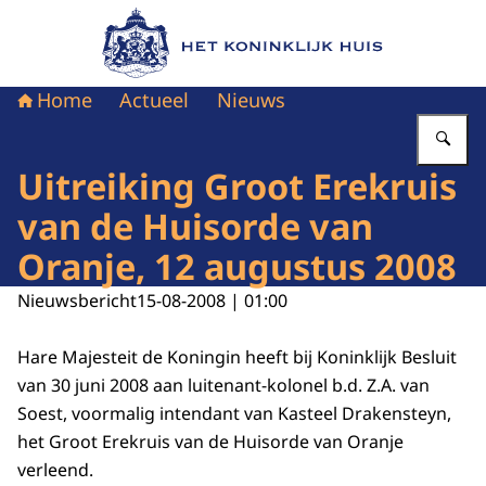
Naar de homepage van Het Koninklijk Huis
Home
Actueel
Nieuws
Vu
Uitreiking Groot Erekruis
van de Huisorde van
Oranje, 12 augustus 2008
Nieuwsbericht
15-08-2008 | 01:00
Hare Majesteit de Koningin heeft bij Koninklijk Besluit
van 30 juni 2008 aan luitenant-kolonel b.d. Z.A. van
Soest, voormalig intendant van Kasteel Drakensteyn,
het Groot Erekruis van de Huisorde van Oranje
verleend.