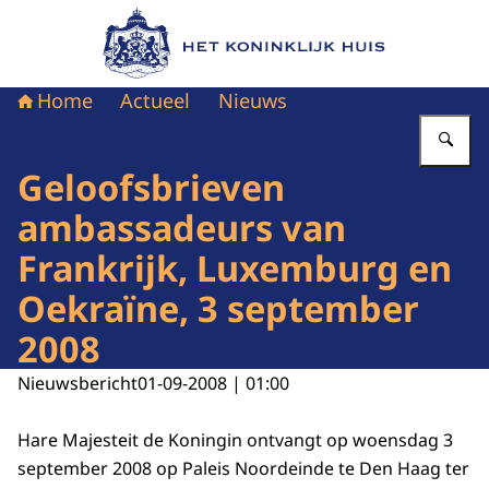
Naar de homepage van Het Koninklijk Huis
Home
Actueel
Nieuws
Vu
Geloofsbrieven
ambassadeurs van
Frankrijk, Luxemburg en
Oekraïne, 3 september
2008
Nieuwsbericht
01-09-2008 | 01:00
Hare Majesteit de Koningin ontvangt op woensdag 3
september 2008 op Paleis Noordeinde te Den Haag ter