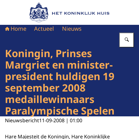
Naar de homepage van Het Koninklijk Huis
Home
Actueel
Nieuws
Vu
Koningin, Prinses
Margriet en minister-
president huldigen 19
september 2008
medaillewinnaars
Paralympische Spelen
Nieuwsbericht
11-09-2008 | 01:00
Hare Majesteit de Koningin, Hare Koninklijke