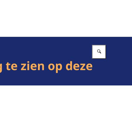
Vul in wat 
 te zien op deze