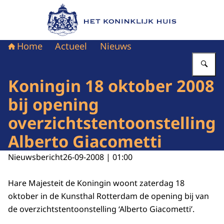
Naar de homepage van Het Koninklijk Huis
Home
Actueel
Nieuws
Vu
Koningin 18 oktober 2008
bij opening
overzichtstentoonstelling
Alberto Giacometti
Nieuwsbericht
26-09-2008 | 01:00
Hare Majesteit de Koningin woont zaterdag 18
oktober in de Kunsthal Rotterdam de opening bij van
de overzichtstentoonstelling ‘Alberto Giacometti’.