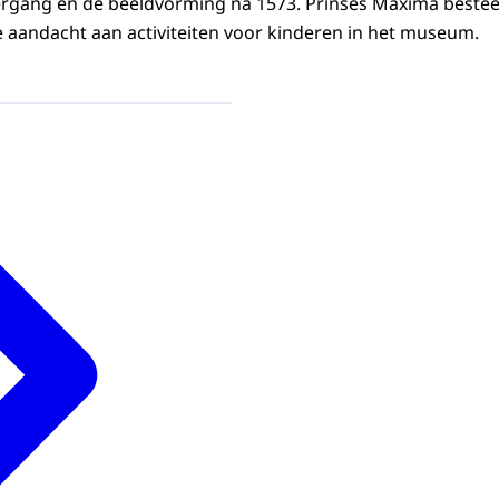
dergang en de beeldvorming na 1573. Prinses Máxima bestee
aandacht aan activiteiten voor kinderen in het museum.