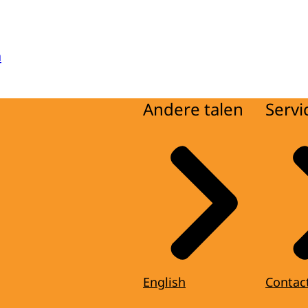
a
Andere talen
Servi
English
Contac