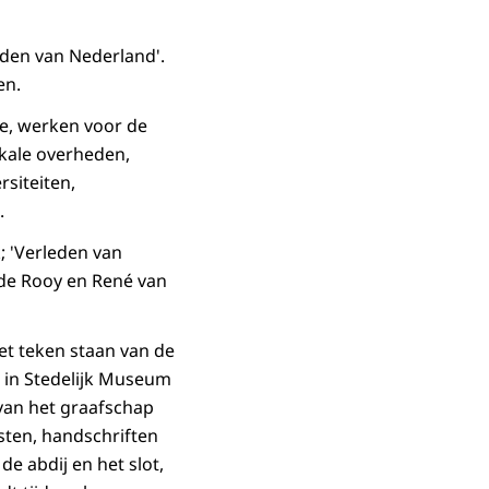
eden van Nederland'.
en.
e, werken voor de
okale overheden,
rsiteiten,
.
; 'Verleden van
t de Rooy en René van
 het teken staan van de
g in Stedelijk Museum
van het graafschap
sten, handschriften
de abdij en het slot,