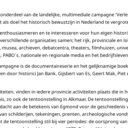
s onderdeel van de landelijke, multimediale campagne 'Verl
als doel het historisch bewustzijn in Nederland te vergrot
nthousiasmeren en te interesseren voor hun eigen histori
erschillende organisaties samen; het rijk, provinciale en l
n, musea, archieven, debatcentra, theaters, filmhuizen, unive
, PABO`s, nationale en regionale media en het bedrijfsleven
ampagne is de documentaireserie en het gelijknamige boek
n door historici Jan Bank, Gijsbert van Es, Geert Mak, Pie
iteiten, vinden in iedere provincie activiteiten plaats die in
is, zo ook de tentoonstelling in Alkmaar. De tentoonstellin
dacht aan de betekenis van Egmond voor de geschiedenis 
van schilderijen, tekeningen, prenten, archeologische vond
t de tentoonstelling stil bij vier periodes: de oorsprong van 