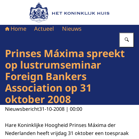
Naar de homepage van Het Koninklijk Huis
Home
Actueel
Nieuws
Vu
Prinses Máxima spreekt
op lustrumseminar
Foreign Bankers
Association op 31
oktober 2008
Nieuwsbericht
31-10-2008 | 00:00
Hare Koninklijke Hoogheid Prinses Máxima der
Nederlanden heeft vrijdag 31 oktober een toespraak