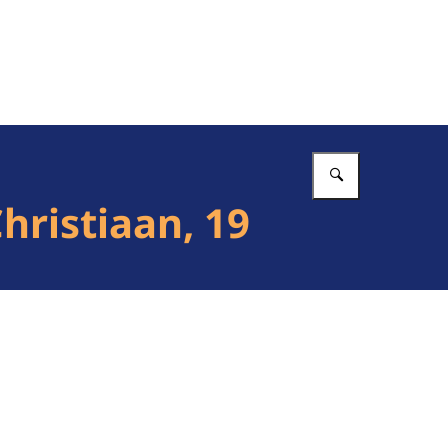
Vul in wat 
hristiaan, 19