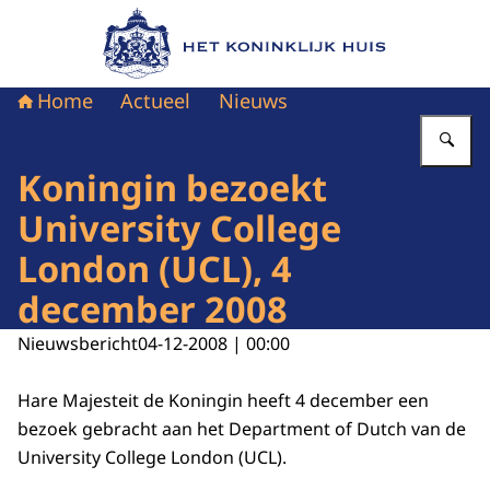
Naar de homepage van Het Koninklijk Huis
Home
Actueel
Nieuws
Vu
Koningin bezoekt
University College
London (UCL), 4
december 2008
Nieuwsbericht
04-12-2008 | 00:00
Hare Majesteit de Koningin heeft 4 december een
bezoek gebracht aan het Department of Dutch van de
University College London (UCL).