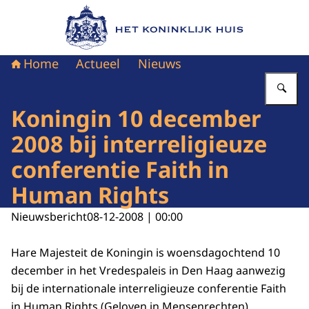
Naar de homepage van Het Koninklijk Huis
Home
Actueel
Nieuws
Vu
Koningin 10 december
2008 bij interreligieuze
conferentie Faith in
Human Rights
Nieuwsbericht
08-12-2008 | 00:00
Hare Majesteit de Koningin is woensdagochtend 10
december in het Vredespaleis in Den Haag aanwezig
bij de internationale interreligieuze conferentie Faith
in Human Rights (Geloven in Mensenrechten).