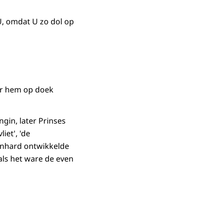
 U, omdat U zo dol op
or hem op doek
gin, later Prinses
iet', 'de
ernhard ontwikkelde
ls het ware de even