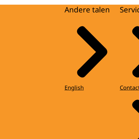
Andere talen
Servi
English
Contac