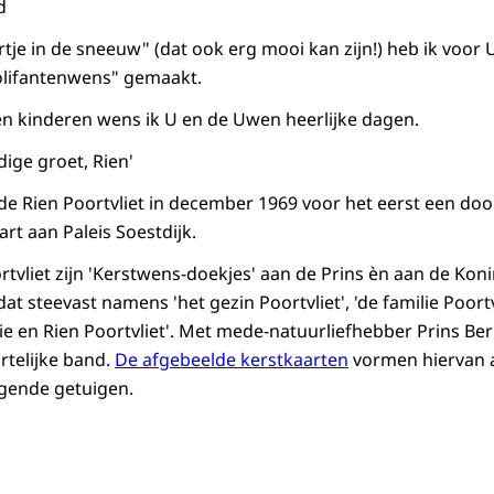
d
rtje in de sneeuw" (dat ook erg mooi kan zijn!) heb ik voor
"olifantenwens" gemaakt.
 kinderen wens ik U en de Uwen heerlijke dagen.
dige groet, Rien'
de Rien Poortvliet in december 1969 voor het eerst een do
rt aan Paleis Soestdijk.
vliet zijn 'Kerstwens-doekjes' aan de Prins èn aan de Konin
dat steevast namens 'het gezin Poortvliet', 'de familie Poortvl
rrie en Rien Poortvliet'. Met mede-natuurliefhebber Prins B
rtelijke band.
De afgebeelde kerstkaarten
vormen hiervan a
ggende getuigen.