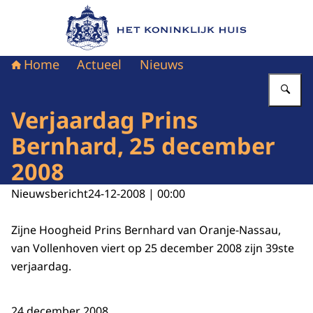
Naar de homepage van Het Koninklijk Huis
Home
Actueel
Nieuws
Vu
Verjaardag Prins
Bernhard, 25 december
2008
Nieuwsbericht
24-12-2008 | 00:00
Zijne Hoogheid Prins Bernhard van Oranje-Nassau,
van Vollenhoven viert op 25 december 2008 zijn 39ste
verjaardag.
24 december 2008