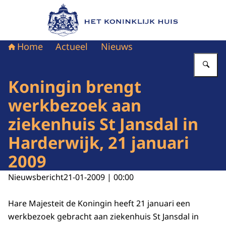
Naar de homepage van Het Koninklijk Huis
Home
Actueel
Nieuws
Vu
Koningin brengt
werkbezoek aan
ziekenhuis St Jansdal in
Harderwijk, 21 januari
2009
Nieuwsbericht
21-01-2009 | 00:00
Hare Majesteit de Koningin heeft 21 januari een
werkbezoek gebracht aan ziekenhuis St Jansdal in