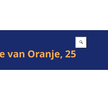
Vul in wat 
e van Oranje, 25