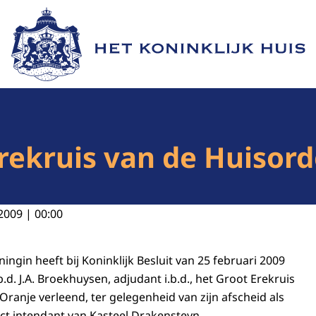
Naar de homepage van Het Koninklijk Huis
Erekruis van de Huisord
2009 | 00:00
ingin heeft bij Koninklijk Besluit van 25 februari 2009
b.d. J.A. Broekhuysen, adjudant i.b.d., het Groot Erekruis
ranje verleend, ter gelegenheid van zijn afscheid als
ct intendant van Kasteel Drakensteyn.