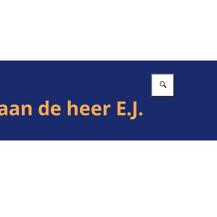
Vul in wat 
aan de heer E.J.