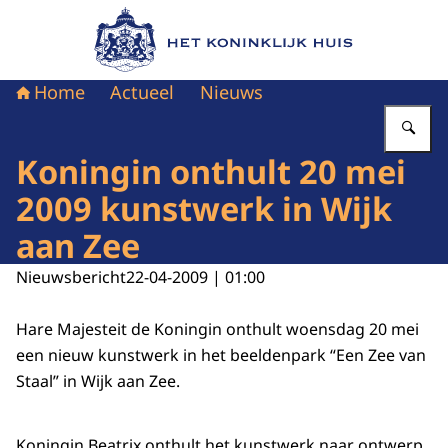
Naar de homepage van Het Koninklijk Huis
Home
Actueel
Nieuws
Vu
Koningin onthult 20 mei
2009 kunstwerk in Wijk
aan Zee
Nieuwsbericht
22-04-2009 | 01:00
Hare Majesteit de Koningin onthult woensdag 20 mei
een nieuw kunstwerk in het beeldenpark “Een Zee van
Staal” in Wijk aan Zee.
Koningin Beatrix onthult het kunstwerk naar ontwerp