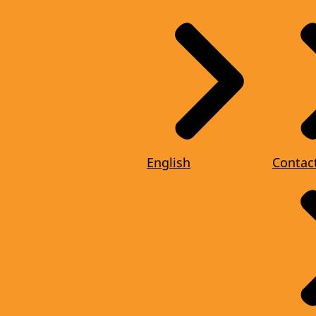
English
Contac