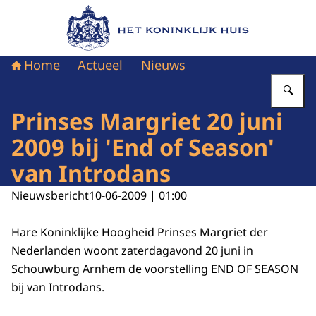
Naar de homepage van Het Koninklijk Huis
Home
Actueel
Nieuws
Vu
Prinses Margriet 20 juni
2009 bij 'End of Season'
van Introdans
Nieuwsbericht
10-06-2009 | 01:00
Hare Koninklijke Hoogheid Prinses Margriet der
Nederlanden woont zaterdagavond 20 juni in
Schouwburg Arnhem de voorstelling END OF SEASON
bij van Introdans.