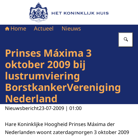
Naar de homepage van Het Koninklijk Huis
Home
Actueel
Nieuws
Vu
Prinses Máxima 3
oktober 2009 bij
lustrumviering
BorstkankerVereniging
Nederland
Nieuwsbericht
23-07-2009 | 01:00
Hare Koninklijke Hoogheid Prinses Máxima der
Nederlanden woont zaterdagmorgen 3 oktober 2009